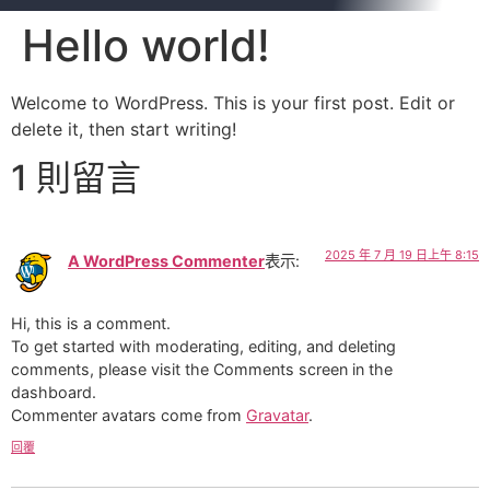
Hello world!
Welcome to WordPress. This is your first post. Edit or
delete it, then start writing!
1 則留言
2025 年 7 月 19 日上午 8:15
A WordPress Commenter
表示:
Hi, this is a comment.
To get started with moderating, editing, and deleting
comments, please visit the Comments screen in the
dashboard.
Commenter avatars come from
Gravatar
.
回覆